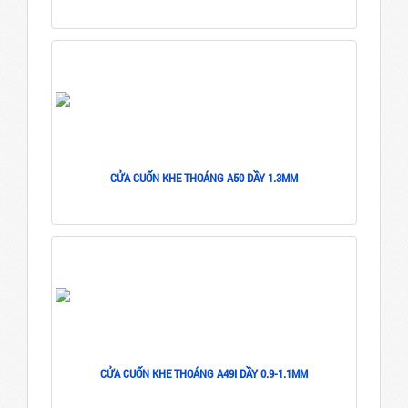
CỬA CUỐN KHE THOÁNG A50 DẦY 1.3MM
CỬA CUỐN KHE THOÁNG A49I DẦY 0.9-1.1MM