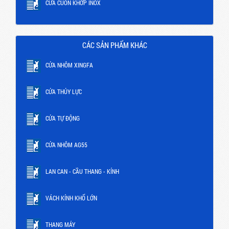
CỬA CUỐN KHỚP INOX
CÁC SẢN PHẨM KHÁC
CỬA NHÔM XINGFA
CỬA THỦY LỰC
CỬA TỰ ĐỘNG
CỬA NHÔM AG55
LAN CAN - CẦU THANG - KÍNH
VÁCH KÍNH KHỔ LỚN
THANG MÁY