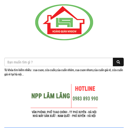
Từ khóa tìm kiếm nhiều : cua cuon, cửa cuốn,của cuốn nhôm, cua cuon nhom,của cuốn giá rẻ, cửa cuốn
giá rẻ tại hà nội...