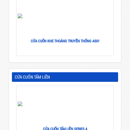
CỬA CUỐN KHE THOÁNG TRUYỀN THỐNG A501
CỬA CUỐN TẤM LIỀN
CỬA CUỐN TẤM LIỀN SERIES 4