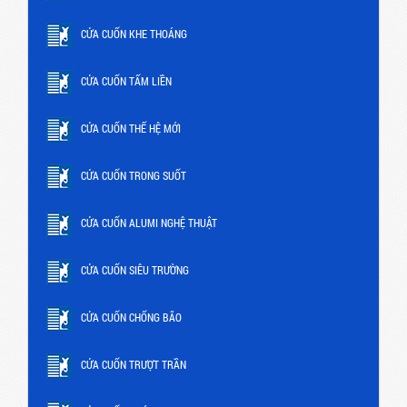
CỬA CUỐN KHE THOÁNG
CỬA CUỐN TẤM LIỀN
CỬA CUỐN THẾ HỆ MỚI
CỬA CUỐN TRONG SUỐT
CỬA CUỐN ALUMI NGHỆ THUẬT
CỬA CUỐN SIÊU TRƯỜNG
CỬA CUỐN CHỐNG BÃO
CỬA CUỐN TRƯỢT TRẦN