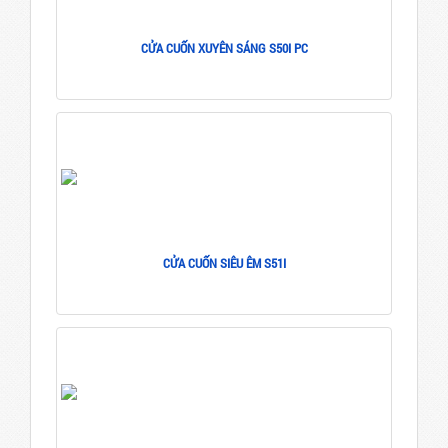
CỬA CUỐN XUYÊN SÁNG S50I PC
CỬA CUỐN SIÊU ÊM S51I