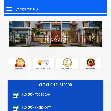
Lựa chọn danh mục
Toggle
CỬA CUỐN AUSTDOOR
CỬA CUỐN TỐC ĐỘ CAO
CỬA CUỐN CHỐNG CHÁY