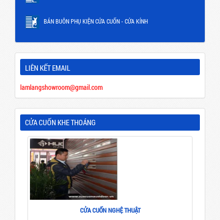
BÁN BUÔN PHỤ KIỆN CỬA CUỐN - CỬA KÍNH
LIÊN KẾT EMAIL
lamlangshowroom@gmail.com
CỬA CUỐN KHE THOÁNG
CỬA CUỐN NGHỆ THUẬT