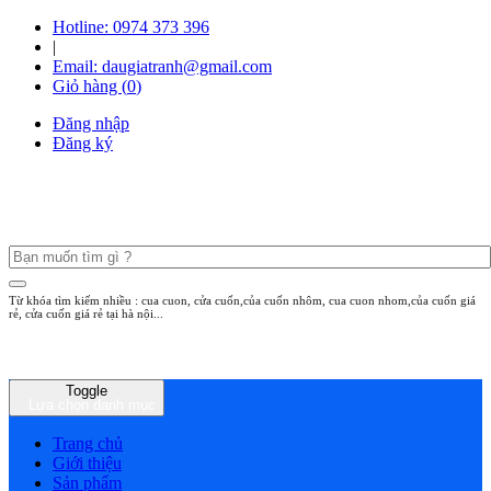
Hotline: 0974 373 396
|
Email: daugiatranh@gmail.com
Giỏ hàng (
0
)
Đăng nhập
Đăng ký
Từ khóa tìm kiếm nhiều : cua cuon, cửa cuốn,của cuốn nhôm, cua cuon nhom,của cuốn giá
rẻ, cửa cuốn giá rẻ tại hà nội...
Toggle
Lựa chọn danh mục
Trang chủ
Giới thiệu
Sản phẩm