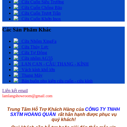
Cửa Cuốn Siêu Trường
Cửa Cuốn Chống Bão
Cửa Cuốn Trượt Trần
Cửa Cuốn Khớp Inox
Các Sản Phẩm Khác
Cửa Nhôm XingFa
Cửa Thủy Lực
Cửa Tự Động
Cửa nhôm AG55
LAN CAN - CẦU THANG - KÍNH
Vách kính khổ lớn
Thang Máy
Bán buôn phụ kiện cửa cuốn - cửa kính
Liên kết email
lamlangshowroom@gmail.com
Trung Tâm Hỗ Trợ Khách Hàng của
CÔNG TY TNHH
SXTM HOÀNG QUÂN
rất hân hạnh được phục vụ
quý khách!