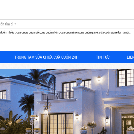
 kiếm nhiều : cua cuon, cửa cuốn,của cuốn nhôm, cua cuon nhom,của cuốn giá rẻ, cửa cuốn giá rẻ tại hà nội...
TRUNG TÂM SỬA CHỮA CỬA CUỐN 24H
TIN TỨC
LIÊ