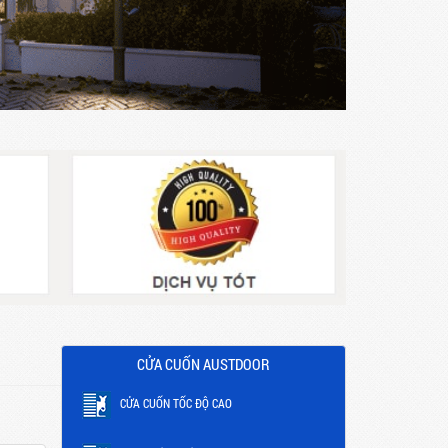
CỬA CUỐN AUSTDOOR
CỬA CUỐN TỐC ĐỘ CAO