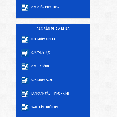
CỬA CUỐN KHỚP INOX
CÁC SẢN PHẨM KHÁC
CỬA NHÔM XINGFA
CỬA THỦY LỰC
CỬA TỰ ĐỘNG
CỬA NHÔM AG55
LAN CAN - CẦU THANG - KÍNH
VÁCH KÍNH KHỔ LỚN