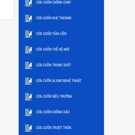
CỬA CUỐN CHỐNG CHÁY
CỬA CUỐN KHE THOÁNG
CỬA CUỐN TẤM LIỀN
CỬA CUỐN THẾ HỆ MỚI
CỬA CUỐN TRONG SUỐT
CỬA CUỐN ALUMI NGHỆ THUẬT
CỬA CUỐN SIÊU TRƯỜNG
CỬA CUỐN CHỐNG BÃO
CỬA CUỐN TRƯỢT TRẦN