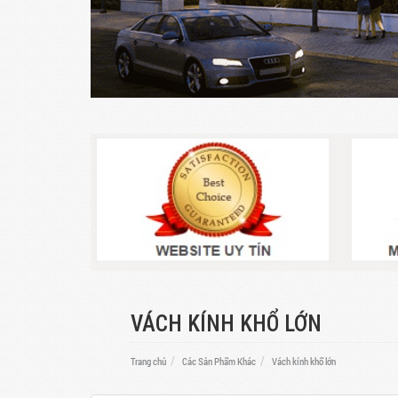
VÁCH KÍNH KHỔ LỚN
Trang chủ
Các Sản Phẩm Khác
Vách kính khổ lớn