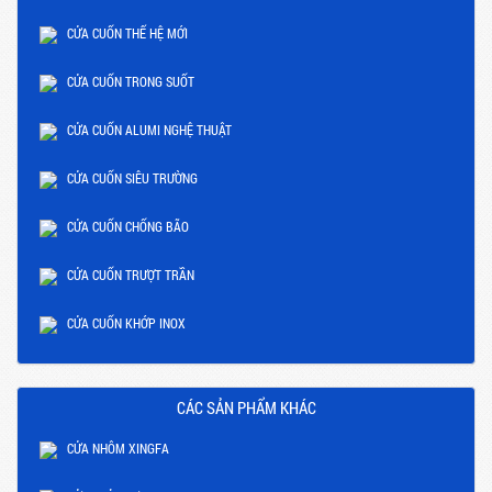
CỬA CUỐN THẾ HỆ MỚI
CỬA CUỐN TRONG SUỐT
CỬA CUỐN ALUMI NGHỆ THUẬT
CỬA CUỐN SIÊU TRƯỜNG
CỬA CUỐN CHỐNG BÃO
CỬA CUỐN TRƯỢT TRẦN
CỬA CUỐN KHỚP INOX
CÁC SẢN PHẨM KHÁC
CỬA NHÔM XINGFA