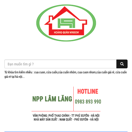
Từ khóa tìm kiếm nhiều : cua cuon, cửa cuốn,của cuốn nhôm, cua cuon nhom,của cuốn giá rẻ, cửa cuốn
giá rẻ tại hà nội...