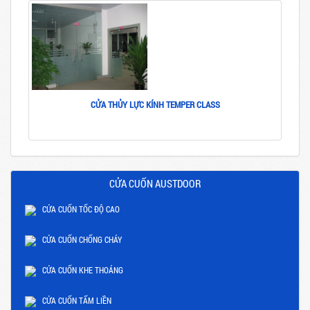
CỬA THỦY LỰC KÍNH TEMPER CLASS
CỬA CUỐN AUSTDOOR
CỬA CUỐN TỐC ĐỘ CAO
CỬA CUỐN CHỐNG CHÁY
CỬA CUỐN KHE THOÁNG
CỬA CUỐN TẤM LIỀN