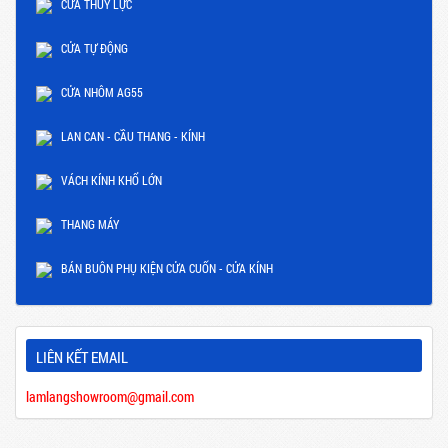
CỬA THỦY LỰC
CỬA TỰ ĐỘNG
CỬA NHÔM AG55
LAN CAN - CẦU THANG - KÍNH
VÁCH KÍNH KHỔ LỚN
THANG MÁY
BÁN BUÔN PHỤ KIỆN CỬA CUỐN - CỬA KÍNH
LIÊN KẾT EMAIL
lamlangshowroom@gmail.com