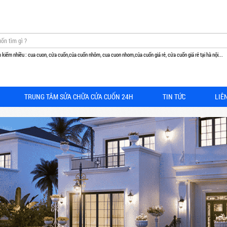
 kiếm nhiều : cua cuon, cửa cuốn,của cuốn nhôm, cua cuon nhom,của cuốn giá rẻ, cửa cuốn giá rẻ tại hà nội...
TRUNG TÂM SỬA CHỮA CỬA CUỐN 24H
TIN TỨC
LIÊ