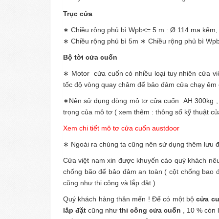
Trục cửa
∗ Chiều rộng phủ bì Wpb<= 5 m : Ø 114 mạ kẽm
∗ Chiều rộng phủ bì 5m
∗ Chiều rộng phủ bì Wpb
Bộ tời cửa cuốn
∗ Motor cửa cuốn có nhiều loại tuy nhiên cửa v
tốc độ vòng quay châm để bảo đảm cửa chạy êm c
∗Nên sử dụng dòng mô tơ cửa cuốn AH 300kg , A
trọng của mô tơ ( xem thêm : thông số kỹ thuật c
Xem chi tiết mô tơ cửa cuốn austdoor
∗ Ngoài ra chúng ta cũng nên sử dụng thêm lưu đ
Cửa việt nam xin được khuyến cáo quý khách nêu
chống bão để bảo đảm an toàn ( cột chống bao đ
cũng như thi công và lắp đặt )
Quý khách hàng thân mến ! Để có một bộ
cửa cu
lắp đặt
cũng như
thi công cửa cuốn
, 10 % còn 