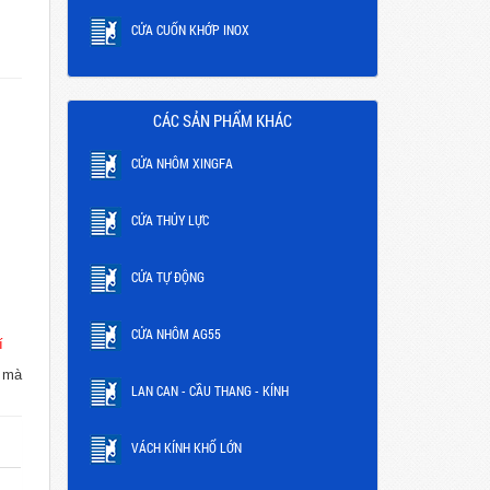
CỬA CUỐN KHỚP INOX
CÁC SẢN PHẨM KHÁC
CỬA NHÔM XINGFA
CỬA THỦY LỰC
CỬA TỰ ĐỘNG
CỬA NHÔM AG55
í
i mà
LAN CAN - CẦU THANG - KÍNH
VÁCH KÍNH KHỔ LỚN