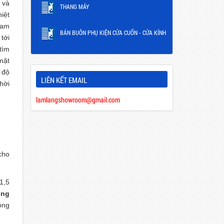
 và
THANG MÁY
iệt
Nam
BÁN BUÔN PHỤ KIỆN CỬA CUỐN - CỬA KÍNH
tới
tìm
ặt
 độ
LIÊN KẾT EMAIL
hời
lamlangshowroom@gmail.com
cho
1,5
ống
óng