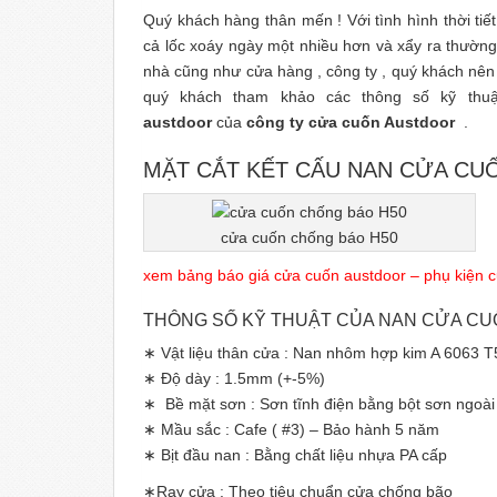
Quý khách hàng thân mến ! Với tình hình thời tiế
cả lốc xoáy ngày một nhiều hơn và xẩy ra thườn
nhà cũng như cửa hàng , công ty , quý khách nên 
quý khách tham khảo các thông số kỹ thu
austdoor
của
công ty cửa cuốn Austdoor
.
MẶT CẮT KẾT CẤU NAN CỬA CU
cửa cuốn chống báo H50
xem bảng báo giá cửa cuốn austdoor – phụ kiện 
THÔNG SỐ KỸ THUẬT CỦA NAN CỬA C
∗ Vật liệu thân cửa : Nan nhôm hợp kim A 6063 
∗ Độ dày : 1.5mm (+-5%)
∗ Bề mặt sơn : Sơn tĩnh điện bằng bột sơn ngoài 
∗ Mầu sắc : Cafe ( #3) – Bảo hành 5 năm
∗ Bịt đầu nan : Bằng chất liệu nhựa PA cấp
∗Ray cửa : Theo tiêu chuẩn cửa chống bão