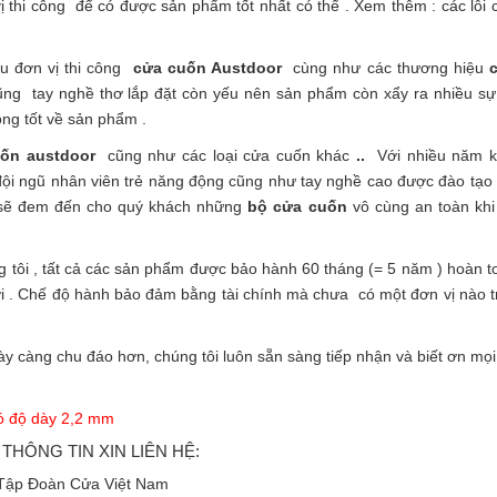
ị thi công để có được sản phẩm tốt nhất có thể . Xem thêm : các lỗi 
ều đơn vị thi công
cửa cuốn Austdoor
cùng như các thương hiệu
c
ũng tay nghề thơ lắp đặt còn yếu nên sản phẩm còn xẩy ra nhiều sự
ông tốt về sản phẩm .
ốn austdoor
cũng như các loại
cửa cuốn
khác
..
Với nhiều năm k
 đội ngũ nhân viên trẻ năng động cũng như tay nghề cao được đào tạo 
n sẽ đem đến cho quý khách những
bộ cửa cuốn
vô cùng an toàn khi
g tôi , tất cả các sản phẩm được bảo hành 60 tháng (= 5 năm ) hoàn t
đời . Chế độ hành bảo đảm bằng tài chính mà chưa có một đơn vị nào t
càng chu đáo hơn, chúng tôi luôn sẵn sàng tiếp nhận và biết ơn mọi
có độ dày 2,2 mm
 THÔNG TIN XIN LIÊN HỆ:
Tập Đoàn Cửa Việt Nam