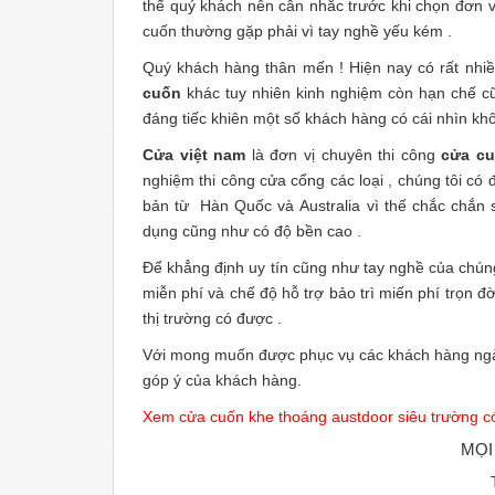
thế quý khách nên cân nhắc trước khi chọn đơn v
cuốn thường gặp phải vì tay nghề yếu kém .
Quý khách hàng thân mến ! Hiện nay có rất nhi
cuốn
khác tuy nhiên kinh nghiệm còn hạn chế c
đáng tiếc khiên một số khách hàng có cái nhìn kh
Cửa việt nam
là đơn vị chuyên thi công
cửa cu
nghiệm thi công cửa cổng các loại , chúng tôi có
bản từ Hàn Quốc và Australia vì thế chắc chắ
dụng cũng như có độ bền cao .
Để khẳng định uy tín cũng như tay nghề của chún
miễn phí và chế độ hỗ trợ bảo trì miến phí trọn 
thị trường có được .
Với mong muốn được phục vụ các khách hàng ngày 
góp ý của khách hàng.
Xem cửa cuốn khe thoáng austdoor siêu trường 
MỌI