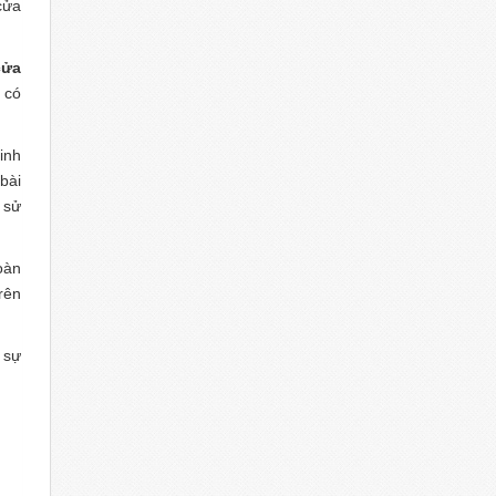
cửa
ửa
 có
inh
bài
 sử
oàn
rên
 sự