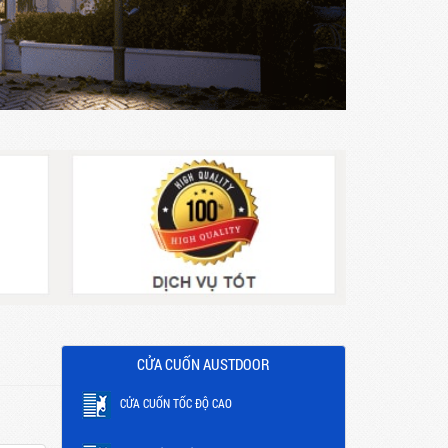
CỬA CUỐN AUSTDOOR
CỬA CUỐN TỐC ĐỘ CAO