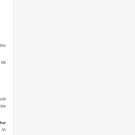
như
tải
cột
cửa
thơ
 Vì