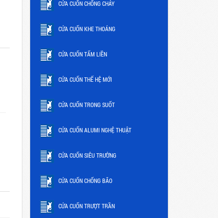
CỬA CUỐN CHỐNG CHÁY
CỬA CUỐN KHE THOÁNG
CỬA CUỐN TẤM LIỀN
CỬA CUỐN THẾ HỆ MỚI
CỬA CUỐN TRONG SUỐT
CỬA CUỐN ALUMI NGHỆ THUẬT
CỬA CUỐN SIÊU TRƯỜNG
CỬA CUỐN CHỐNG BÃO
CỬA CUỐN TRƯỢT TRẦN