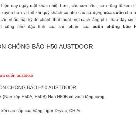
t hiện nay ngày một khác nhiệt hơn , các cơn bão , cơn rông tố kem t
g xuyên hơn vì thế khi quý khách có nhu cầu sử dụng
cửa cuốn
cho n
cân nhắc thật kỹ để chánh thất thoát một cách lẵng phí . Sau đây xin 
ật cũng như đặc tính của sản phẩm của
cuốn chống bão H
ỐN CHỐNG BÃO H50 AUSTDOOR
cửa cuốn austdoor
UỐN CHỐNG BÃO H50 AUSTDOOR
T5 (Nan kép H50A, H50B) Nan H50B có vách tăng cứng.
trời cao cấp của hãng Tiger Drylac, CH Áo