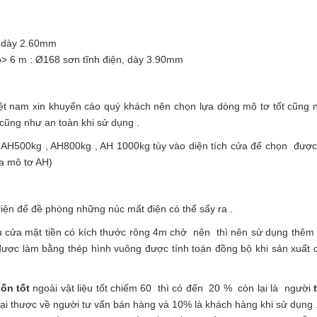
, dày 2.60mm
> 6 m : Ø168 sơn tĩnh điện, dày 3.90mm
iệt nam xin khuyến cáo quý khách nên chọn lựa dòng mô tơ tốt cũng 
ũng như an toàn khi sử dụng .
H500kg , AH800kg , AH 1000kg tùy vào diện tích cửa để chọn được 
ủa mô tơ AH)
iện để đề phòng những núc mất điện có thể sẩy ra .
 cửa mặt tiền có kích thước rông 4m chở nên thì nên sử dụng thêm 
ược làm bằng thép hình vuông được tính toán đồng bộ khi sản xuất 
ốn tốt
ngoài vật liệu tốt chiếm 60 thì có đến 20 % còn lại là người
lại thược về người tư vấn bán hàng và 10% là khách hàng khi sử dụng .