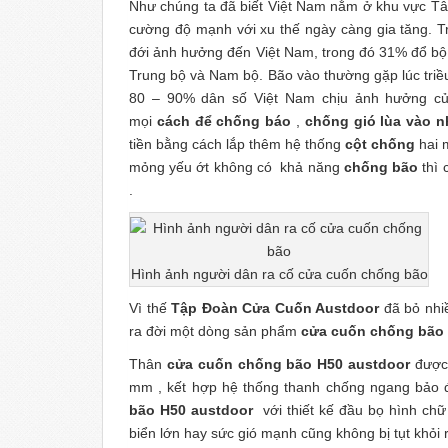
Như chúng ta đã biết Việt Nam nằm ở khu vực Tâ
cường độ mạnh với xu thế ngày càng gia tăng. T
đới ảnh hưởng đến Việt Nam, trong đó 31% đổ b
Trung bộ và Nam bộ. Bão vào thường gặp lúc triều
80 – 90% dân số Việt Nam chịu ảnh hưởng của
mọi
cách để chống báo
,
chống gió lùa vào n
tiền bằng cách lắp thêm hệ thống
cột chống
hai m
mỏng yếu ớt không có khả năng
chống bão
thì 
.
Hình ảnh người dân ra cố cửa cuốn chống bão
Vì thế
Tập Đoàn
Cửa Cuốn Austdoor
đã bỏ nhiề
ra đời một dòng sản phẩm
cửa cuốn chống bão
Thân
cửa cuốn chống bão H50 austdoor
được 
mm , kết hợp hệ thống thanh chống ngang bảo 
bão H50 austdoor
với thiết kế đầu bọ hình ch
biển lớn hay sức gió mạnh cũng không bị tụt khỏi