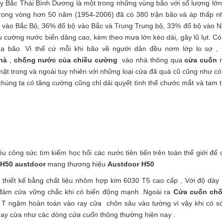
y Bắc Thái Bình Dương là một trong những vùng bão với số lượng lớn
rong vòng hơn 50 năm (1954-2006) đã có 380 trận bão và áp thấp nh
ộ vào Bắc Bộ, 36% đổ bộ vào Bắc và Trung Trung bộ, 33% đổ bộ vào 
 cường nước biển dâng cao, kèm theo mưa lớn kéo dài, gây lũ lụt. Có 
 bão. Vì thế cứ mỗi khi bão về người dân đều nơm lớp lo sợ , 
hà
,
chống nước của chiều cường
vào nhà thông qua
cửa cuốn
m
ặt trong và ngoài tuy nhiên với những loại cửa đã quá cũ cũng như có
chúng ta có tăng cường cũng chỉ dải quyết tình thế chước mắt và tam t
u công sức tìm kiếm học hổi các nước tiên tiến trên toàn thế giới để 
 H50
austdoor
mang thương hiệu
Austdoor H50
thiết kế bằng chất liệu nhôm hợp kim 6030 T5 cao cấp , Với độ dày 
đảm cửa vững chắc khi có biến động mạnh .Ngoài ra
Cửa cuốn ch
ữ T ngậm hoàn toàn vào ray cửa chôn sâu vào tường vì vậy khi có s
 ray cửa như các dòng
cửa cuốn
thông thường hiện nay .