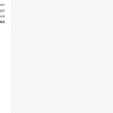
heo
gôi
mời
50