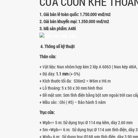
CỬA CUỐN KHE THOÁN
1.
Giá bán lẻ toàn quốc
:
1.750.000
vnđ/m2
2.
Giá bán khuyến mại
:
1.350.000 vnđ/m2
3. Mã sản phẩm: A48i
4. Thông số kỹ thuật
Thân cửa:
+ Vật liệu: Nan nhôm hợp kim 2 lớp A 6063 ( Nan kép 48iA,
+ Độ dày:
1.1 mm
(+-5%)
+ Kích thước tối đa: S36m2 = W6m x H6 m
+ Lỗ thoáng: 5 x 50 x 30 mm hình thoi
+ Bề mặt sơn: Sơn tĩnh điện bằng bột sơn ngoài trời cao cấ
+ Mầu sắc : Ghi ( #5) – Bảo hành 5 năm
Trục cửa:
+ Wpb<= 5 m: Sử dụng trục Ø 114 mạ kẽm, dày 2.60 mm
+ 5m <Wpb<= 6 m: Sử dụng trục Ø 114 sơn tĩnh điện, dày 
+ Wpb> 6 m: Sử dụng trục Ø168 sơn tĩnh điện, dày 3.90 m