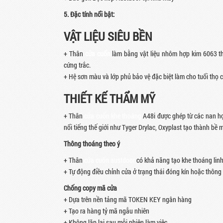
5.
Đặc tính nổi bật
:
VẬT LIỆU SIÊU BỀN
+ Thân
cửa cuốn
làm bằng vật liệu nhôm hợp kim 6063 th
cứng trắc.
+ Hệ sơn màu và lớp phủ bảo vệ đặc biệt làm cho tuổi thọ c
THIẾT KẾ THẨM MỸ
+ Thân
cửa cuốn khe thoáng
A48i được ghép từ các nan hợ
nổi tiếng thế giới như Tyger Drylac, Oxyplast tạo thành bề
Thông thoáng theo ý
+ Thân
cửa cuốn austdoor
có khả năng tạo khe thoáng linh 
+ Tự động điều chỉnh cửa ở trạng thái đóng kín hoặc thôn
Chống copy mã cửa
+ Dựa trên nền tảng mã TOKEN KEY ngân hàng
+ Tạo ra hàng tỷ mã ngẫu nhiên
+ Không lặp lại sau mỗi phiên làm việc