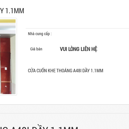
ẦY 1.1MM
Nhà cung cấp :
TẬP ĐOÀN AUSTDOOR
VUI LÒNG LIÊN HỆ
Giá bán
CỬA CUỐN KHE THOÁNG A48I DẦY 1.1MM