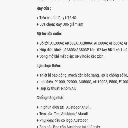
Ray cửa
:
+ Tiêu chuẩn: Ray U76NS
+ Lựa chọn: Ray U86 giảm âm
Bộ tời cửa cuốn:
+ Bộ tời: AK300A; AK500A; AK800A; AH300A; AH500A; 
+ Hộp điều khiển: AA803/AA803P kèm 02 tay ĐK 1 và 1 nú
+ Đóng mở khi mất điện: UPS hoặc kéo xích
Lựa chọn thêm:
+ Thiết bị báo động, mạch đèn báo sáng, Rơ le chống sổ lô,
+ Lưu điện: P1000, P2000, AU500S, AU1000S, F500, F100
+ Hộp kỹ thuật: Nhôm Alu
Chống hàng nhái
+ In phun điện tử:
Austdoor A48i...
+ Tem cửa: Tem Austdoor/ Aluroll
+ Phụ kiện: đều có logo Austdoor
+ Bao gói: Bọc xốp Austdoor tại nhà máy