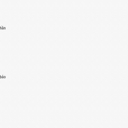
phần
 bảo