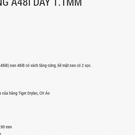
G A48I DẦY 1.1MM
 48iB) nan 48iB có vách tăng cứng, bề mặt nan có 2 sọc.
p của hãng Tiger Drylac, CH Áo
3.90 mm
m