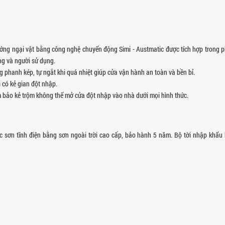
ớng ngại vật bằng công nghệ chuyển động Simi - Austmatic được tích hợp trong 
g và người sử dụng.
g phanh kép, tự ngắt khi quá nhiệt giúp cửa vận hành an toàn và bền bỉ.
i có kẻ gian đột nhập.
m bảo kẻ trộm không thể mở cửa đột nhập vào nhà dưới mọi hình thức.
 sơn tĩnh điện bằng sơn ngoài trời cao cấp, bảo hành 5 năm. Bộ tời nhập khẩu