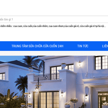
 kiếm nhiều : cua cuon, cửa cuốn,của cuốn nhôm, cua cuon nhom,của cuốn giá rẻ, cửa cuốn giá rẻ tại hà nội...
TRUNG TÂM SỬA CHỮA CỬA CUỐN 24H
TIN TỨC
LIÊ