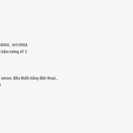
AH800A; AH1000A
t bấm tường AT 2
 sensor, điều khiển bằng điện thoại…
0