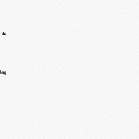
o độ
hãng