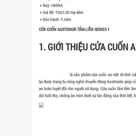
+ Ray: U60NA
+ Giá đỡ: T50/L50 mạ kẽm
+ Bảo hành: 5 năm
CỬA CUỐN AUSTDOOR TẤM LIỀN SERIES 1
1. GIỚI THIỆU CỬA CUỐN 
Cửa cuốn tấm liền
là sản phẩm cửa cuốn ưu việt về tính
lại được trang bị công nghệ chuyển động Austmatic giúp cư
an toàn tuyệt đối cho người sử dụng. Cửa cuốn tấm liên
dài tuổi thọ, chống ăn mòn dưới sự tác động của thời tiết