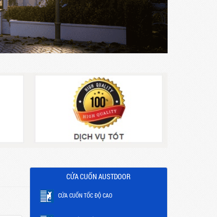
CỬA CUỐN AUSTDOOR
CỬA CUỐN TỐC ĐỘ CAO