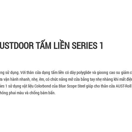
AUSTDOOR TẤM LIỀN SERIES 1
 năng sử dụng. Với thân cửa dạng tấm liền có dây polyglide và gioong cao su giảm 
̉a vận hành nhanh, nhẹ, êm, có chức năng mở cửa bằng tay nhẹ nhàng khi mất điệ
 Series 1 sử dụng vật liệu Colorbond của Blue Scope Steel giúp cho thân cửa AUST-Roll
, không phai màu và chống bám bẩn.