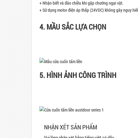
+ Nhận biết và đảo chiều khi gặp chướng ngại vật.
+ Sử dụng motor điện áp thấp (24VDC) không gây nguy hiể
4. MẦU SẮC LỰA CHỌN
5. HÌNH ẢNH CÔNG TRÌNH
NHẬN XÉT SẢN PHẨM
Vui lòng nhận xét bằng tiếng việt có dấu