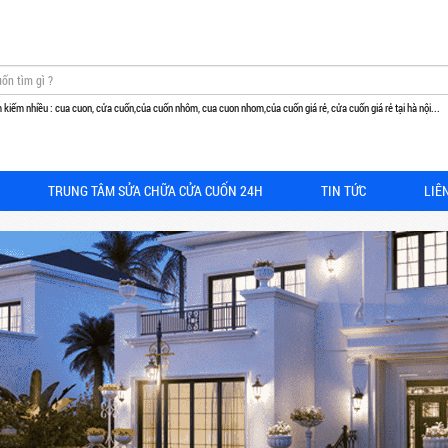
 kiếm nhiều : cua cuon, cửa cuốn,của cuốn nhôm, cua cuon nhom,của cuốn giá rẻ, cửa cuốn giá rẻ tại hà nội...
TRUNG TÂM SỬA CHỮA CỬA CUỐN 24H
TIN TỨC
LIÊ