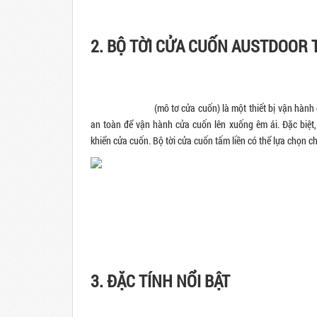
2. BỘ TỜI CỬA CUỐN AUSTDOOR 
Bộ tời cửa cuốn
(mô tơ cửa cuốn) là một thiết bị vận hành
an toàn để vận hành cửa cuốn lên xuống êm ái. Đặc biệt
khiển cửa cuốn. Bộ tời cửa cuốn tấm liền có thể lựa chọn c
3. ĐẶC TÍNH NỔI BẬT