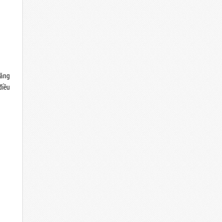
năng
điều