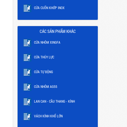
CỬA CUỐN KHỚP INOX
CÁC SẢN PHẨM KHÁC
CỬA NHÔM XINGFA
CỬA THỦY LỰC
CỬA TỰ ĐỘNG
CỬA NHÔM AG55
LAN CAN - CẦU THANG - KÍNH
VÁCH KÍNH KHỔ LỚN