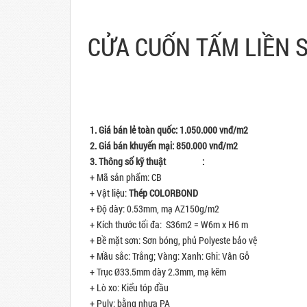
CỬA CUỐN TẤM LIỀN S
1. Giá bán lẻ toàn quốc:
1.050.000
vnđ/m2
2. Giá bán khuyến mại:
850.000
vnđ/m2
3. Thông số kỹ thuật
cửa cuốn
:
+ Mã sản phẩm: CB
+ Vật liệu:
Thép COLORBOND
+ Độ dày: 0.53mm, mạ AZ150g/m2
+ Kích thước tối đa: S36m2 = W6m x H6 m
+ Bề mặt sơn: Sơn bóng, phủ Polyeste bảo vệ
+ Mầu sắc: Trắng; Vàng: Xanh: Ghi: Vân Gỗ
+ Trục Ø33.5mm dày 2.3mm, mạ kẽm
+ Lò xo: Kiểu tóp đầu
+ Puly: bằng nhựa PA