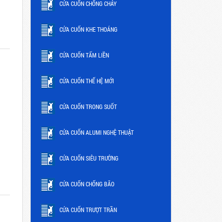
CỬA CUỐN CHỐNG CHÁY
CỬA CUỐN KHE THOÁNG
CỬA CUỐN TẤM LIỀN
CỬA CUỐN THẾ HỆ MỚI
CỬA CUỐN TRONG SUỐT
CỬA CUỐN ALUMI NGHỆ THUẬT
CỬA CUỐN SIÊU TRƯỜNG
CỬA CUỐN CHỐNG BÃO
CỬA CUỐN TRƯỢT TRẦN