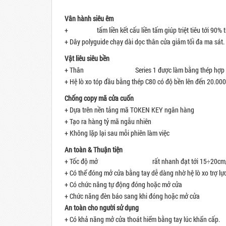
Vân hành siêu êm
+
Cửa cuốn
tấm liền kết cấu liền tấm giúp triệt tiêu tới 90
+ Dây polyguide chạy dài dọc thân cửa giảm tối đa ma sát.
Vật liêu siêu bền
+ Thân
cửa cuốn tấm liền
Series 1 được làm bằng thép hợp 
+ Hệ lò xo tóp đầu bằng thép C80 có độ bền lên đến 20.000
Chống copy mã cửa cuốn
+ Dựa trên nền tảng mã TOKEN KEY ngân hàng
+ Tạo ra hàng tỷ mã ngẫu nhiên
+ Không lặp lại sau mỗi phiên làm việc
An toàn & Thuận ti
ện
+ Tốc độ mở
cửa cuốn austdoor
rất nhanh đạt tới 15÷20cm/s
+ Có thể đóng mở cửa bằng tay dễ dàng nhờ hệ lò xo trợ lực
+ Có chức năng tự động đóng hoặc mở cửa
+ Chức năng đèn báo sang khi đóng hoặc mở cửa
An toàn cho người sử dụng
+ Có khả năng mở cửa thoát hiểm bằng tay lúc khẩn cấp.