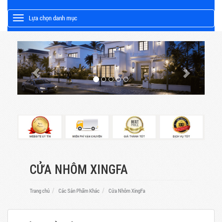
Lựa chọn danh mục
Toggle
CỬA NHÔM XINGFA
Trang chủ
Các Sản Phẩm Khác
Cửa Nhôm XingFa