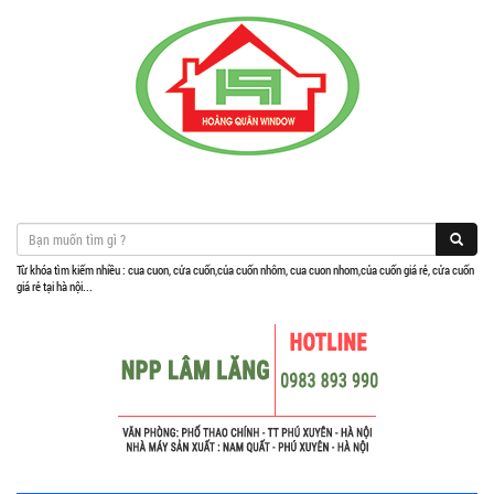
Từ khóa tìm kiếm nhiều : cua cuon, cửa cuốn,của cuốn nhôm, cua cuon nhom,của cuốn giá rẻ, cửa cuốn
giá rẻ tại hà nội...