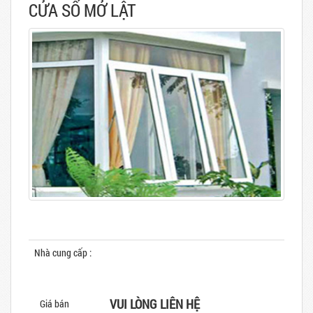
CỬA SỔ MỞ LẬT
Nhà cung cấp :
NHÀ MÁY SX LÂM LĂNG THUỘC CTY HOÀNG
QUÂN
VUI LÒNG LIÊN HỆ
Giá bán