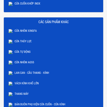
CỬA CUỐN KHỚP INOX
CÁC SẢN PHẨM KHÁC
CỬA NHÔM XINGFA
CỬA THỦY LỰC
CỬA TỰ ĐỘNG
CỬA NHÔM AG55
LAN CAN - CẦU THANG - KÍNH
VÁCH KÍNH KHỔ LỚN
THANG MÁY
BÁN BUÔN PHỤ KIỆN CỬA CUỐN - CỬA KÍNH