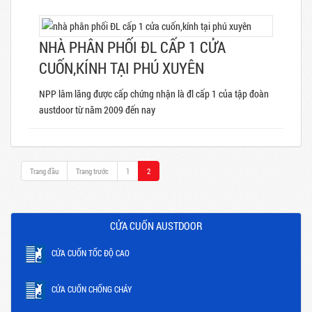
NHÀ PHÂN PHỐI ĐL CẤP 1 CỬA
CUỐN,KÍNH TẠI PHÚ XUYÊN
NPP lâm lăng được cấp chứng nhận là đl cấp 1 của tập đoàn
austdoor từ năm 2009 đến nay
Trang đầu
Trang trước
1
2
CỬA CUỐN AUSTDOOR
CỬA CUỐN TỐC ĐỘ CAO
CỬA CUỐN CHỐNG CHÁY