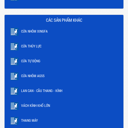
CÁC SẢN PHẨM KHÁC
CỬA NHÔM XINGFA
CỬA THỦY LỰC
CỬA TỰ ĐỘNG
CỬA NHÔM AG55
LAN CAN - CẦU THANG - KÍNH
VÁCH KÍNH KHỔ LỚN
THANG MÁY