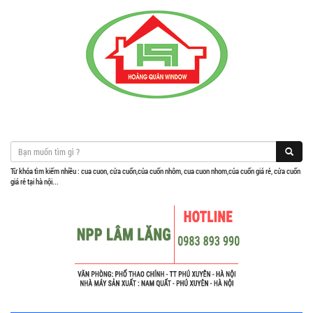
Từ khóa tìm kiếm nhiều : cua cuon, cửa cuốn,của cuốn nhôm, cua cuon nhom,của cuốn giá rẻ, cửa cuốn
giá rẻ tại hà nội...