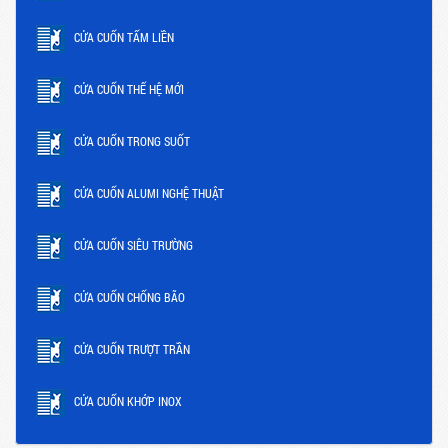
CỬA CUỐN TẤM LIỀN
CỬA CUỐN THẾ HỆ MỚI
CỬA CUỐN TRONG SUỐT
CỬA CUỐN ALUMI NGHỆ THUẬT
CỬA CUỐN SIÊU TRƯỜNG
CỬA CUỐN CHỐNG BÃO
CỬA CUỐN TRƯỢT TRẦN
CỬA CUỐN KHỚP INOX