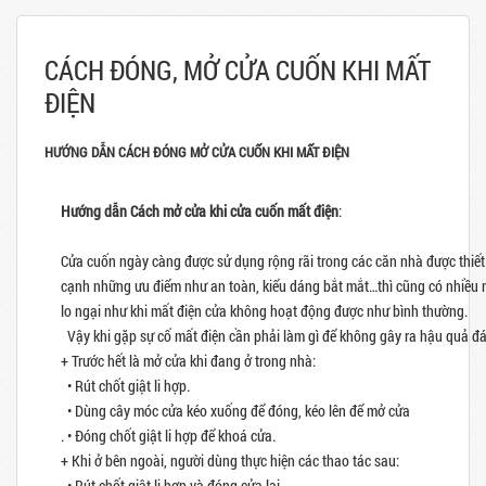
CÁCH ĐÓNG, MỞ CỬA CUỐN KHI MẤT
ĐIỆN
HƯỚNG DẪN CÁCH ĐÓNG MỞ CỬA CUỐN KHI MẤT ĐIỆN
Hướng dẫn Cách mở cửa khi cửa cuốn mất điện
:
Cửa cuốn ngày càng được sử dụng rộng rãi trong các căn nhà được thiết 
cạnh những ưu điểm như an toàn, kiểu dáng bắt mắt…thì cũng có nhiều
lo ngại như khi mất điện cửa không hoạt động được như bình thường.
Vậy khi gặp sự cố mất điện cần phải làm gì để không gây ra hậu quả đá
+ Trước hết là mở cửa khi đang ở trong nhà:
• Rút chốt giật li hợp.
• Dùng cây móc cửa kéo xuống để đóng, kéo lên để mở cửa
. • Đóng chốt giật li hợp để khoá cửa.
+ Khi ở bên ngoài, người dùng thực hiện các thao tác sau:
• Rút chốt giật li hợp và đóng cửa lại.