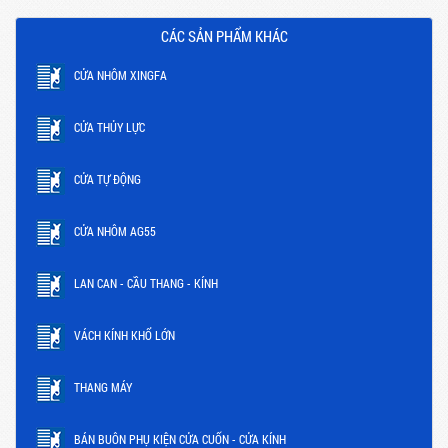
CÁC SẢN PHẨM KHÁC
CỬA NHÔM XINGFA
CỬA THỦY LỰC
CỬA TỰ ĐỘNG
CỬA NHÔM AG55
LAN CAN - CẦU THANG - KÍNH
VÁCH KÍNH KHỔ LỚN
THANG MÁY
BÁN BUÔN PHỤ KIỆN CỬA CUỐN - CỬA KÍNH