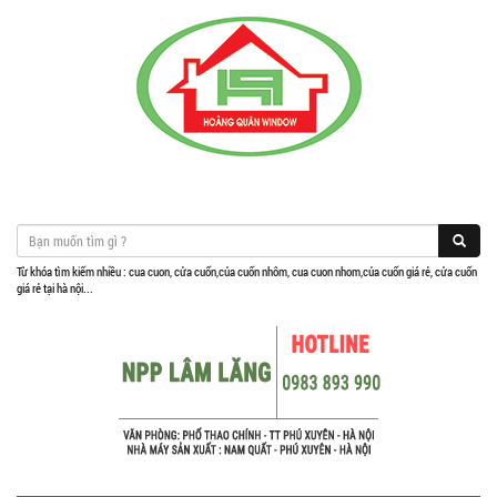
Từ khóa tìm kiếm nhiều : cua cuon, cửa cuốn,của cuốn nhôm, cua cuon nhom,của cuốn giá rẻ, cửa cuốn
giá rẻ tại hà nội...