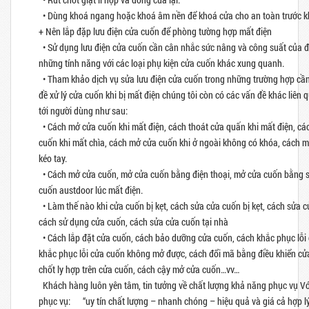
• Dùng khoá ngang hoặc khoá âm nền để khoá cửa cho an toàn trước khi
+ Nên lắp đặp lưu điện cửa cuốn để phòng tường hợp mất điện
• Sử dụng lưu điện cửa cuốn cần cân nhắc sức nâng và công suất của 
những tính năng với các loại phụ kiện cửa cuốn khác xung quanh.
• Tham khảo dịch vụ sửa lưu điện cửa cuốn trong những trường hợp cần
đề xử lý cửa cuốn khi bị mất điện chúng tôi còn có các vấn đề khác liên
tới người dùng như sau:
• Cách mở cửa cuốn khi mất điện, cách thoát cửa quấn khi mất điện, c
cuốn khi mất chìa, cách mở cửa cuốn khi ở ngoài không có khóa, cách m
kéo tay.
• Cách mở cửa cuốn, mở cửa cuốn bằng điện thoại, mở cửa cuốn bằng 
cuốn austdoor lúc mất điện.
• Làm thế nào khi cửa cuốn bị kẹt, cách sửa cửa cuốn bị kẹt, cách sửa c
cách sử dụng cửa cuốn, cách sửa cửa cuốn tại nhà
• Cách lắp đặt cửa cuốn, cách bảo dưỡng cửa cuốn, cách khắc phục lỗi
khắc phục lỗi cửa cuốn không mở được, cách đổi mã bằng điều khiển cử
chốt ly hợp trên cửa cuốn, cách cậy mở cửa cuốn…vv…
Khách hàng luôn yên tâm, tin tưởng về chất lượng khả năng phục vụ 
phục vụ: “uy tín chất lượng – nhanh chóng – hiệu quả và giá cả hợp lý”