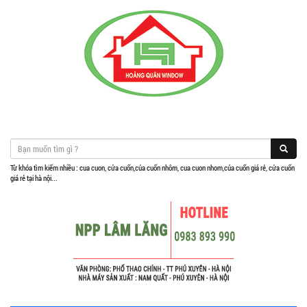
Từ khóa tìm kiếm nhiều : cua cuon, cửa cuốn,của cuốn nhôm, cua cuon nhom,của cuốn giá rẻ, cửa cuốn
giá rẻ tại hà nội...