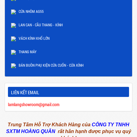
CỬA NHÔM AG55
LAN CAN - CẦU THANG - KÍNH
VÁCH KÍNH KHỔ LỚN
THANG MÁY
BÁN BUÔN PHỤ KIỆN CỬA CUỐN - CỬA KÍNH
LIÊN KẾT EMAIL
lamlangshowroom@gmail.com
Trung Tâm Hỗ Trợ Khách Hàng của
CÔNG TY TNHH
SXTM HOÀNG QUÂN
rất hân hạnh được phục vụ quý