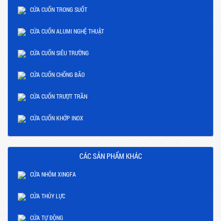
CỬA CUỐN TRONG SUỐT
CỬA CUỐN ALUMI NGHỆ THUẬT
CỬA CUỐN SIÊU TRƯỜNG
CỬA CUỐN CHỐNG BÃO
CỬA CUỐN TRƯỢT TRẦN
CỬA CUỐN KHỚP INOX
CÁC SẢN PHẨM KHÁC
CỬA NHÔM XINGFA
CỬA THỦY LỰC
CỬA TỰ ĐỘNG